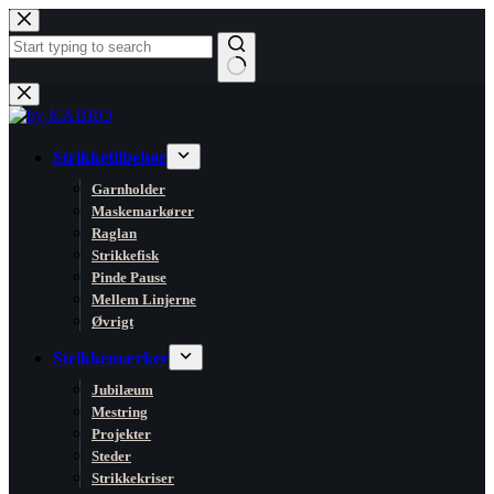
Fortsæt
til
indhold
Ingen
resultater
Strikketilbehør
Garnholder
Maskemarkører
Raglan
Strikkefisk
Pinde Pause
Mellem Linjerne
Øvrigt
Strikkemærker
Jubilæum
Mestring
Projekter
Steder
Strikkekriser