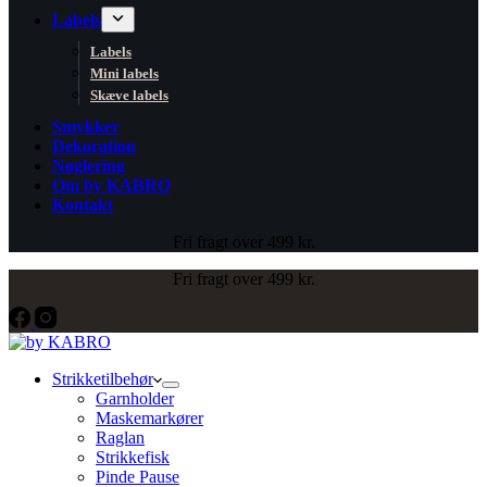
Labels
Labels
Mini labels
Skæve labels
Smykker
Dekoration
Nøglering
Om by KABRO
Kontakt
Fri fragt over 499 kr.
Fri fragt over 499 kr.
Strikketilbehør
Garnholder
Maskemarkører
Raglan
Strikkefisk
Pinde Pause