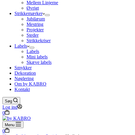
Mellem Linjerne
Øvrigt
Strikkemærker
Jubilæum
Mestring
Projekter
Steder
Strikkekriser
Labels
Labels
Mini labels
Skæve labels
Smykker
Dekoration
Nøglering
Om by KABRO
Kontakt
Søg
Log ind
Indkøbskurv
0
Menu
Indkøbskurv
0