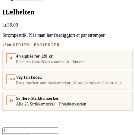
Hælhelten
kr.
35,00
Strømpestrik. Når man har færdiggjort et par strømper.
#300-SERIEN · PROJEKTER
4 valgfrie for 120 kr.
4
Rabatten fratrækkes automatisk i kurven.
Veg tan læder.
LÆD
Brug mærket som maskemarkør, på projekttasken eller et etui.
Se flere Strikkemærker
25
Alle 25 Strikkemærker
·
Projekter-serien
Hælhelten