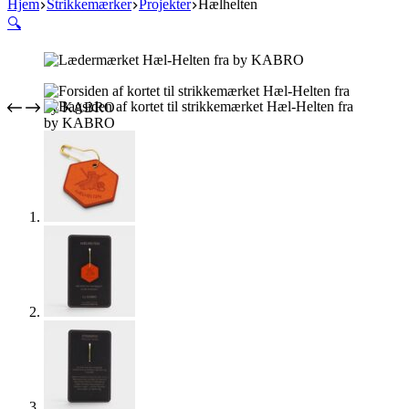
Hjem
Strikkemærker
Projekter
Hælhelten
🔍