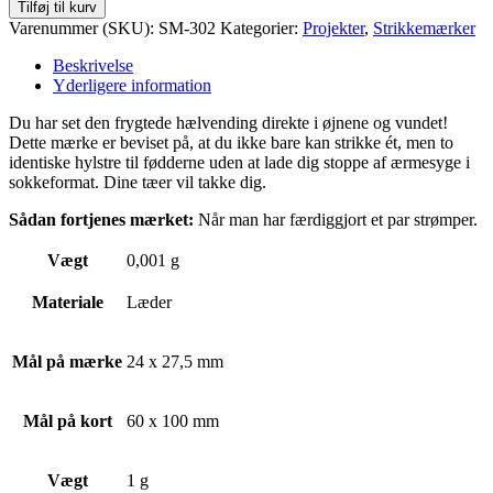
antal
Tilføj til kurv
Varenummer (SKU):
SM-302
Kategorier:
Projekter
,
Strikkemærker
Beskrivelse
Yderligere information
Du har set den frygtede hælvending direkte i øjnene og vundet!
Dette mærke er beviset på, at du ikke bare kan strikke ét, men to
identiske hylstre til fødderne uden at lade dig stoppe af ærmesyge i
sokkeformat. Dine tæer vil takke dig.
Sådan fortjenes mærket:
Når man har færdiggjort et par strømper.
Vægt
0,001 g
Materiale
Læder
Mål på mærke
24 x 27,5 mm
Mål på kort
60 x 100 mm
Vægt
1 g