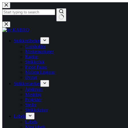
Fortsæt
til
indhold
Ingen
resultater
Strikketilbehør
Garnholder
Maskemarkører
Raglan
Strikkefisk
Pinde Pause
Mellem Linjerne
Øvrigt
Strikkemærker
Jubilæum
Mestring
Projekter
Steder
Strikkekriser
Labels
Labels
Mini labels