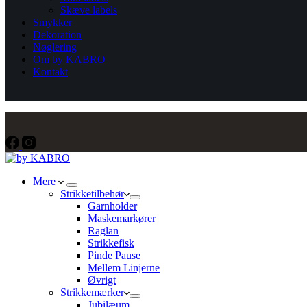
Skæve labels
Smykker
Dekoration
Nøglering
Om by KABRO
Kontakt
Mere
Strikketilbehør
Garnholder
Maskemarkører
Raglan
Strikkefisk
Pinde Pause
Mellem Linjerne
Øvrigt
Strikkemærker
Jubilæum