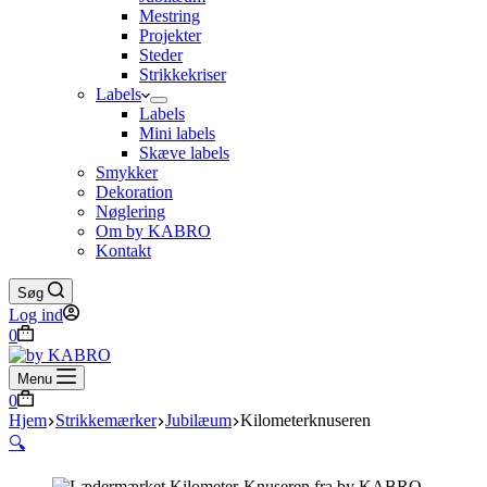
Mestring
Projekter
Steder
Strikkekriser
Labels
Labels
Mini labels
Skæve labels
Smykker
Dekoration
Nøglering
Om by KABRO
Kontakt
Søg
Log ind
Indkøbskurv
0
Menu
Indkøbskurv
0
Hjem
Strikkemærker
Jubilæum
Kilometerknuseren
🔍