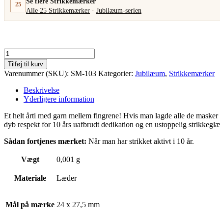
Se flere Strikkemærker
25
Alle 25 Strikkemærker
·
Jubilæum-serien
Kilometerknuseren
antal
Tilføj til kurv
Varenummer (SKU):
SM-103
Kategorier:
Jubilæum
,
Strikkemærker
Beskrivelse
Yderligere information
Et helt årti med garn mellem fingrene! Hvis man lagde alle de masker og
dyb respekt for 10 års uafbrudt dedikation og en ustoppelig strikkeg
Sådan fortjenes mærket:
Når man har strikket aktivt i 10 år.
Vægt
0,001 g
Materiale
Læder
Mål på mærke
24 x 27,5 mm