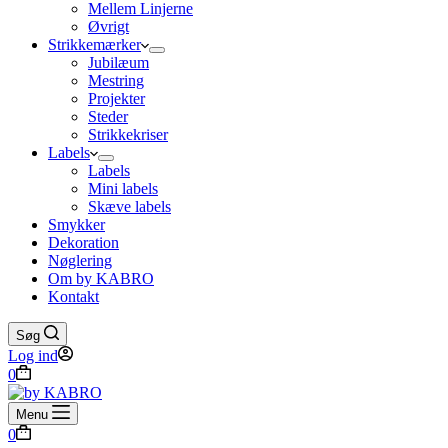
Mellem Linjerne
Øvrigt
Strikkemærker
Jubilæum
Mestring
Projekter
Steder
Strikkekriser
Labels
Labels
Mini labels
Skæve labels
Smykker
Dekoration
Nøglering
Om by KABRO
Kontakt
Søg
Log ind
Indkøbskurv
0
Menu
Indkøbskurv
0