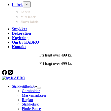
Labels
Labels
Mini labels
Skæve labels
Smykker
Dekoration
Nøglering
Om by KABRO
Kontakt
Fri fragt over 499 kr.
Fri fragt over 499 kr.
Strikketilbehør
Garnholder
Maskemarkører
Raglan
Strikkefisk
Pinde Pause