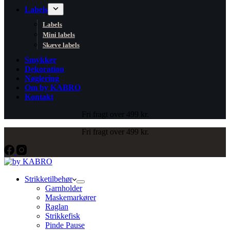
Labels
Labels
Mini labels
Skæve labels
Smykker
Dekoration
Nøglering
Om by KABRO
Kontakt
Fri fragt over 499 kr.
Fri fragt over 499 kr.
Strikketilbehør
Garnholder
Maskemarkører
Raglan
Strikkefisk
Pinde Pause