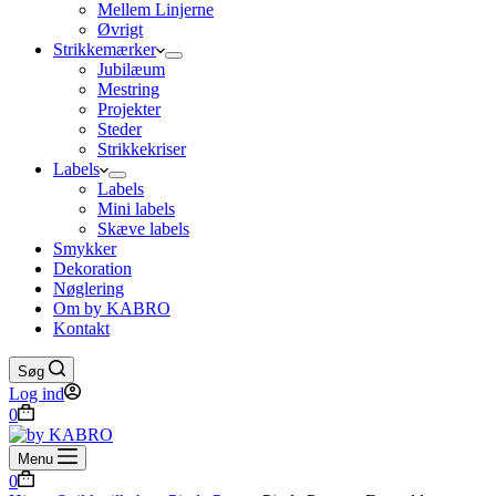
Mellem Linjerne
Øvrigt
Strikkemærker
Jubilæum
Mestring
Projekter
Steder
Strikkekriser
Labels
Labels
Mini labels
Skæve labels
Smykker
Dekoration
Nøglering
Om by KABRO
Kontakt
Søg
Log ind
Indkøbskurv
0
Menu
Indkøbskurv
0