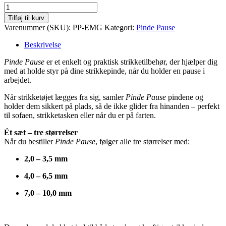
Pinde
Pause
Tilføj til kurv
-
Varenummer (SKU):
PP-EMG
Kategori:
Pinde Pause
Emerald
grøn
Beskrivelse
antal
Pinde Pause
er et enkelt og praktisk strikketilbehør, der hjælper dig
med at holde styr på dine strikkepinde, når du holder en pause i
arbejdet.
Når strikketøjet lægges fra sig, samler
Pinde Pause
pindene og
holder dem sikkert på plads, så de ikke glider fra hinanden – perfekt
til sofaen, strikketasken eller når du er på farten.
Ét sæt – tre størrelser
Når du bestiller
Pinde Pause
, følger
alle tre størrelser med
:
2,0 – 3,5 mm
4,0 – 6,5 mm
7,0 – 10,0 mm