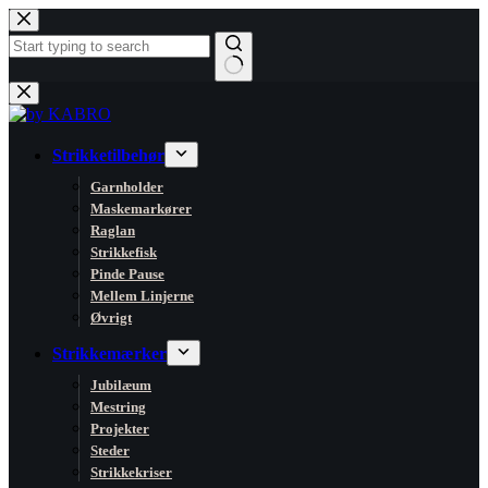
Fortsæt
til
indhold
Ingen
resultater
Strikketilbehør
Garnholder
Maskemarkører
Raglan
Strikkefisk
Pinde Pause
Mellem Linjerne
Øvrigt
Strikkemærker
Jubilæum
Mestring
Projekter
Steder
Strikkekriser