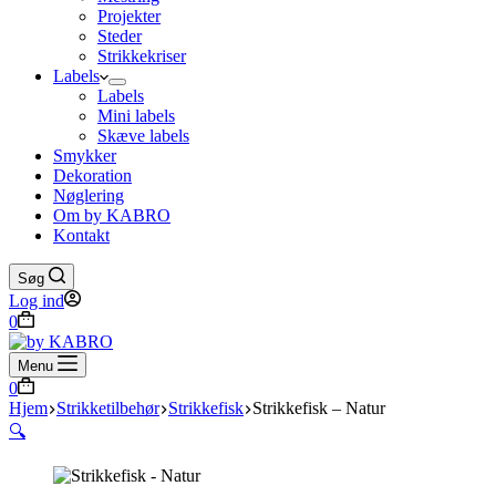
Projekter
Steder
Strikkekriser
Labels
Labels
Mini labels
Skæve labels
Smykker
Dekoration
Nøglering
Om by KABRO
Kontakt
Søg
Log ind
Indkøbskurv
0
Menu
Indkøbskurv
0
Hjem
Strikketilbehør
Strikkefisk
Strikkefisk – Natur
🔍