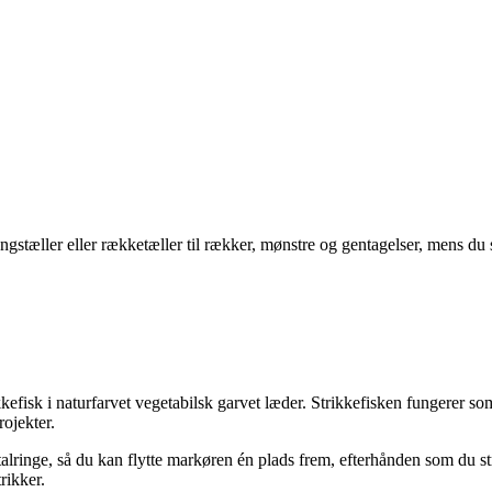
gstæller eller rækketæller til rækker, mønstre og gentagelser, mens du s
kefisk i naturfarvet vegetabilsk garvet læder. Strikkefisken fungerer so
rojekter.
talringe, så du kan flytte markøren én plads frem, efterhånden som du s
rikker.