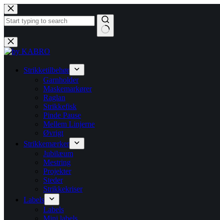
Fortsæt
til
indhold
Ingen
resultater
Strikketilbehør
Garnholder
Maskemarkører
Raglan
Strikkefisk
Pinde Pause
Mellem Linjerne
Øvrigt
Strikkemærker
Jubilæum
Mestring
Projekter
Steder
Strikkekriser
Labels
Labels
Mini labels