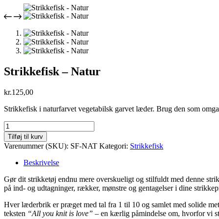
Strikkefisk – Natur
kr.
125,00
Strikkefisk i naturfarvet vegetabilsk garvet læder. Brug den som omgan
Strikkefisk
-
Tilføj til kurv
Natur
Varenummer (SKU):
SF-NAT
Kategori:
Strikkefisk
antal
Beskrivelse
Gør dit strikketøj endnu mere overskueligt og stilfuldt med denne strik
på ind- og udtagninger, rækker, mønstre og gentagelser i dine strikkep
Hver læderbrik er præget med tal fra 1 til 10 og samlet med solide me
teksten
“All you knit is love”
– en kærlig påmindelse om, hvorfor vi st