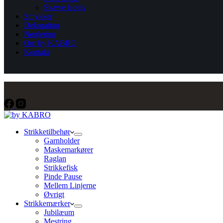
Skæve labels
Smykker
Dekoration
Nøglering
Om by KABRO
Kontakt
Strikketilbehør
Garnholder
Maskemarkører
Raglan
Strikkefisk
Pinde Pause
Mellem Linjerne
Øvrigt
Strikkemærker
Jubilæum
Mestring