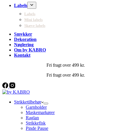
Labels
Labels
Mini labels
Skæve labels
Smykker
Dekoration
Nøglering
Om by KABRO
Kontakt
Fri fragt over 499 kr.
Fri fragt over 499 kr.
Strikketilbehør
Garnholder
Maskemarkører
Raglan
Strikkefisk
Pinde Pause