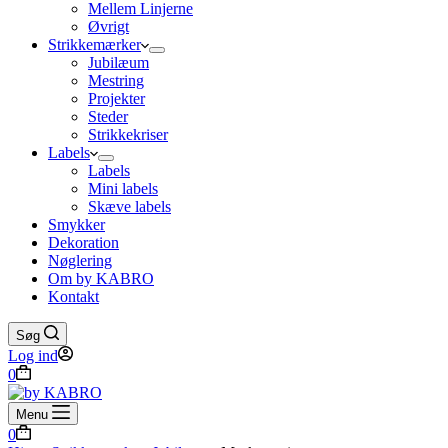
Mellem Linjerne
Øvrigt
Strikkemærker
Jubilæum
Mestring
Projekter
Steder
Strikkekriser
Labels
Labels
Mini labels
Skæve labels
Smykker
Dekoration
Nøglering
Om by KABRO
Kontakt
Søg
Log ind
Indkøbskurv
0
Menu
Indkøbskurv
0