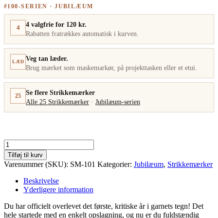
#100-SERIEN · JUBILÆUM
4 valgfrie for 120 kr.
4
Rabatten fratrækkes automatisk i kurven.
Veg tan læder.
LÆD
Brug mærket som maskemarkør, på projekttasken eller et etui.
Se flere Strikkemærker
25
Alle 25 Strikkemærker
·
Jubilæum-serien
Maskenovicen
antal
Tilføj til kurv
Varenummer (SKU):
SM-101
Kategorier:
Jubilæum
,
Strikkemærker
Beskrivelse
Yderligere information
Du har officielt overlevet det første, kritiske år i garnets tegn! Det
hele startede med en enkelt opslagning, og nu er du fuldstændig